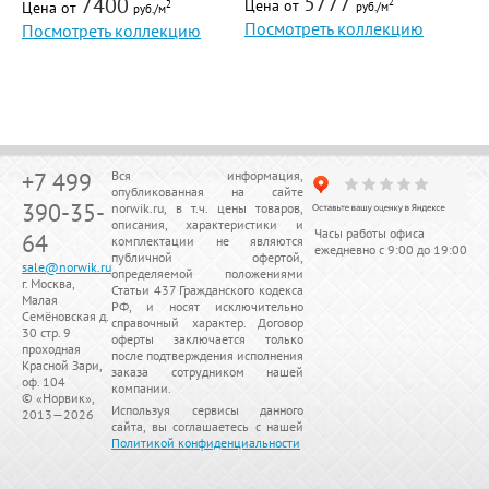
5777
7400
Цена от
2
Цена от
2
руб./м
руб./м
Посмотреть коллекцию
Посмотреть коллекцию
+7 499
Вся информация,
опубликованная на сайте
390-35-
norwik.ru, в т.ч. цены товаров,
описания, характеристики и
Часы работы офиса
64
комплектации не являются
ежедневно с 9:00 до 19:00
публичной офертой,
sale@norwik.ru
определяемой положениями
г. Москва,
Статьи 437 Гражданского кодекса
Малая
РФ, и носят исключительно
Семёновская д.
справочный характер. Договор
30 стр. 9
оферты заключается только
проходная
после подтверждения исполнения
Красной Зари,
заказа сотрудником нашей
оф. 104
компании.
© «
Норвик
»,
Используя сервисы данного
2013—2026
сайта, вы соглашаетесь с нашей
Политикой конфиденциальности