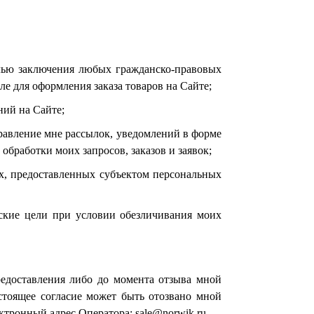
елью заключения любых
гражданско-правовых
сле для оформления заказа товаров на Сайте;
ний на Сайте;
правление мне рассылок, уведомлений в форме
,
обработки
моих
запросов
, заказов
и заявок;
х, предоставленных субъектом
персональных
еские цели при условии обезличивания моих
предоставления либо до момента отзыва мной
астоящее согласие может быть отозвано мной
ктронный адрес Оператора: sale@norwik.ru