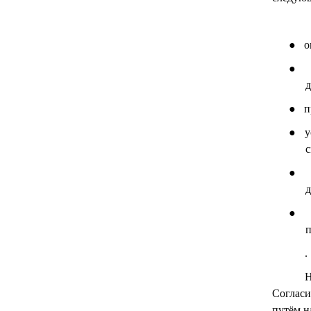
●
о
●
д
●
п
●
у
с
●
●
.
Н
Согласи
путём н