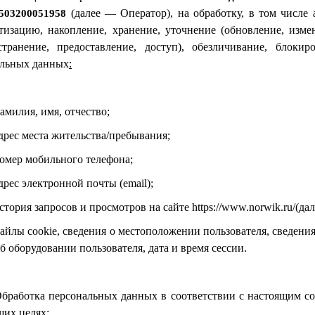
(далее — Оператор), на обработку, в том числе 
503200051958
тизацию, накопление, хранение, уточнение (обновление, измен
странение, предоставление, доступ), обезличивание, блоки
альных данных
:
амилия, имя, отчество;
дрес места жительства/пребывания;
омер мобильного телефона;
дрес электронной почты (email);
стория запросов и просмотров на сайте https://www.norwik.ru/(да
айлы cookie, сведения о местоположении пользователя, сведения
б оборудовании пользователя, дата и время сессии.
бработка персональных данных в соответствии с настоящим со
щих целях
: