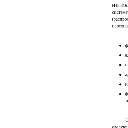
ИП
316
система
(распро
персон
●
ф
●
а
●
н
●
а
●
и
●
ф
о
О
следую