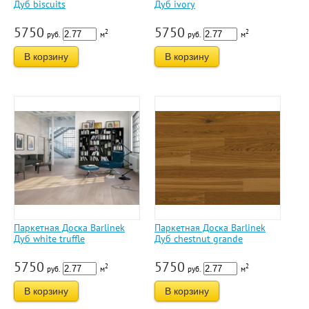
Дуб biscuits
Дуб ivory
5750
5750
2
2
руб.
м
руб.
м
В корзину
В корзину
Паркетная Доска Barlinek
Паркетная Доска Barlinek
Дуб white truffle
Дуб chestnut grande
5750
5750
2
2
руб.
м
руб.
м
В корзину
В корзину