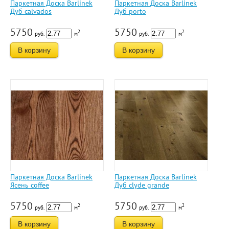
Паркетная Доска Barlinek
Паркетная Доска Barlinek
Дуб calvados
Дуб porto
5750
5750
2
2
руб.
м
руб.
м
В корзину
В корзину
Паркетная Доска Barlinek
Паркетная Доска Barlinek
Ясень coffee
Дуб clyde grande
5750
5750
2
2
руб.
м
руб.
м
В корзину
В корзину