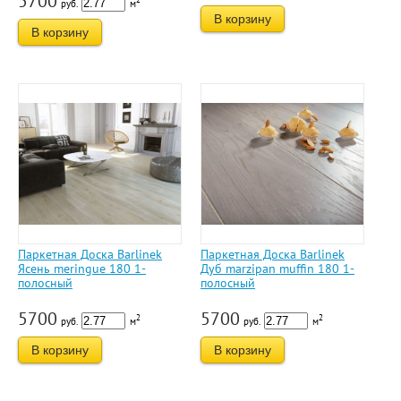
5700
руб.
м
В корзину
В корзину
Паркетная Доска Barlinek
Паркетная Доска Barlinek
Ясень meringue 180 1-
Дуб marzipan muffin 180 1-
полосный
полосный
5700
5700
2
2
руб.
м
руб.
м
В корзину
В корзину