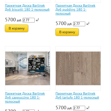
Паркетная Доска Barlinek
Паркетная Доска Barlinek
Дуб biscotti 180 1-полосный
Дуб pudding 180 1-
полосный
5700
2
руб.
м
5700
2
руб.
м
В корзину
В корзину
Паркетная Доска Barlinek
Паркетная Доска Barlinek
Дуб cappuccino 180 1-
Дуб tartufo 180 1-полосный
полосный
5700
2
руб.
м
2