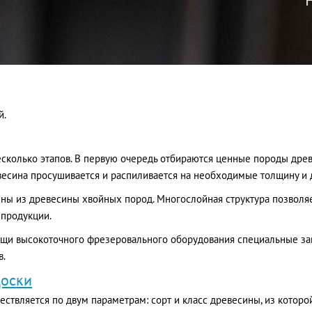
й.
есколько этапов. В первую очередь отбираются ценные породы дре
весина просушивается и распиливается на необходимые толщину и 
ены из древесины хвойных пород. Многослойная структура позволяе
 продукции.
щи высокоточного фрезеровального оборудования специальные за
в.
доски
ствляется по двум параметрам: сорт и класс древесины, из которо