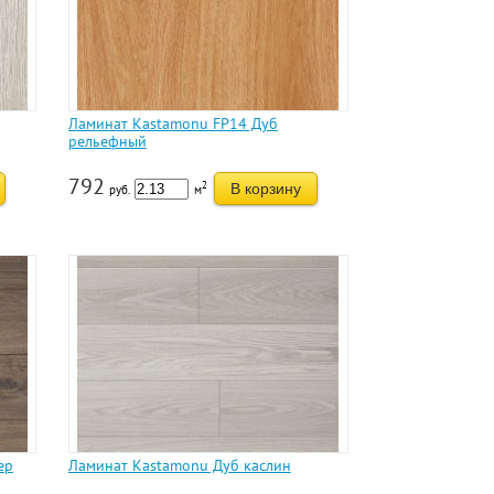
Ламинат Kastamonu FP14 Дуб
рельефный
792
2
В корзину
руб.
м
ер
Ламинат Kastamonu Дуб каслин