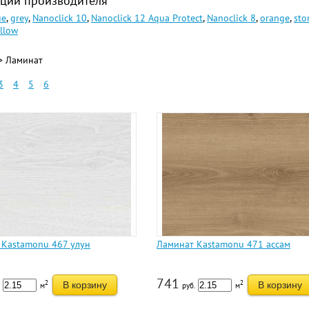
ции производителя
ue
,
grey
,
Nanoclick 10
,
Nanoclick 12 Aqua Protect
,
Nanoclick 8
,
orange
,
sto
llow
> Ламинат
3
4
5
6
 Kastamonu 467 улун
Ламинат Kastamonu 471 ассам
741
2
2
В корзину
В корзину
м
руб.
м