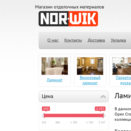
Магазин отделочных материалов
О нас
Контакты
Доставка
Укладка
Виниловый
Паркетн
Ламинат
ламинат
доска
Лами
Цена
В данном
433
2 157
Орех Сто
коллекци
433
864
1 295
1 726
2 157