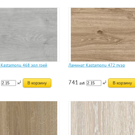
 Kastamonu 468 эрл грей
Ламинат Kastamonu 472 пуэр
741
2
2
В корзину
В корзину
м
руб.
м