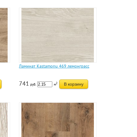
Ламинат Kastamonu 469 лемонграсс
741
2
В корзину
руб.
м