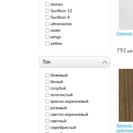
stonex
Sunfloor 12
Sunfloor 8
ultramarine
violet
Ламинат
wings
yellow
792
руб.
Тон
бежевый
белый
голубой
золотистый
красно-коричневый
розовый
светло-коричневый
светлый
Ламинат
серебристый
скандин