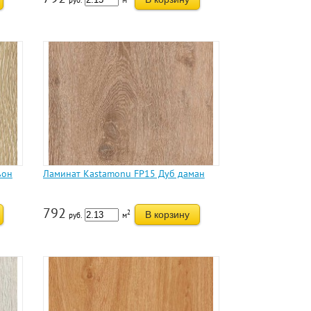
руб.
м
ьон
Ламинат Kastamonu FP15 Дуб даман
792
2
В корзину
руб.
м