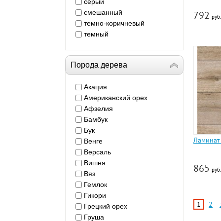
серый
смешанный
792
руб.
темно-коричневый
темный
Порода дерева
Акация
Американский орех
Афзелия
Бамбук
Бук
Ламинат
Венге
Версаль
Вишня
865
руб.
Вяз
Гемлок
Гикори
1
2
Грецкий орех
Груша