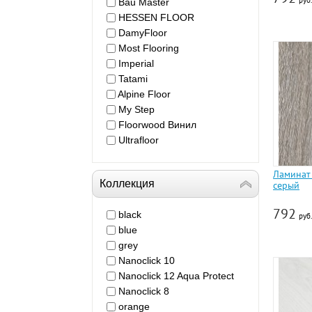
руб.
Bau Master
HESSEN FLOOR
DamyFloor
Most Flooring
Imperial
Tatami
Alpine Floor
My Step
Floorwood Винил
Ultrafloor
Ламинат
Коллекция
серый
792
black
руб.
blue
grey
Nanoclick 10
Nanoclick 12 Aqua Protect
Nanoclick 8
orange