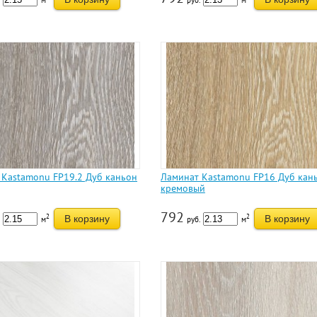
м
руб.
м
 Kastamonu FP19.2 Дуб каньон
Ламинат Kastamonu FP16 Дуб кан
кремовый
792
2
2
В корзину
В корзину
м
руб.
м