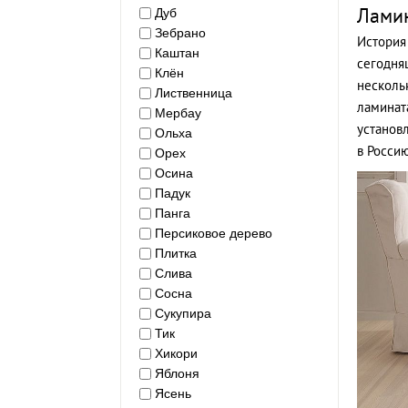
Лами
Дуб
Зебрано
История
Каштан
сегодня
Клён
нескольк
Лиственница
ламинат
Мербау
установ
Ольха
в Россию
Орех
Осина
Падук
Панга
Персиковое дерево
Плитка
Слива
Сосна
Сукупира
Тик
Хикори
Яблоня
Ясень