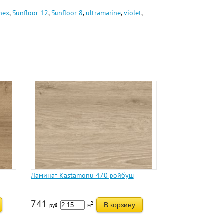
nex
,
Sunfloor 12
,
Sunfloor 8
,
ultramarine
,
violet
,
Ламинат Kastamonu 470 ройбуш
741
2
В корзину
руб.
м