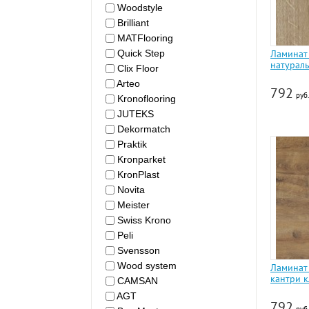
Woodstyle
Brilliant
MATFlooring
Quick Step
Ламинат
натурал
Clix Floor
Arteo
792
руб.
Kronoflooring
JUTEKS
Dekormatch
Praktik
Kronparket
KronPlast
Novita
Meister
Swiss Krono
Peli
Svensson
Wood system
Ламинат
кантри к
CAMSAN
AGT
792