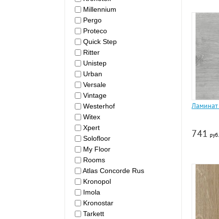
Millennium
Pergo
Proteco
Quick Step
Ritter
Unistep
Urban
Versale
Vintage
Ламинат
Westerhof
Witex
Xpert
741
руб.
Solofloor
My Floor
Rooms
Atlas Concorde Rus
Kronopol
Imola
Kronostar
Tarkett