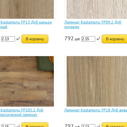
 Kastamonu FP13 Дуб каньон
Ламинат Kastamonu FP09.2 Дуб
ьный
онтарио
792
2
2
В корзину
В корзину
м
руб.
м
 Kastamonu FP205.2 Дуб
Ламинат Kastamonu FP18 Дуб вив
лассический ламинат
792
2
2
В корзину
В корзину