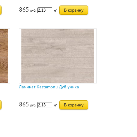
865
2
В корзину
руб.
м
Ламинат Kastamonu Дуб уника
865
2
В корзину
руб.
м