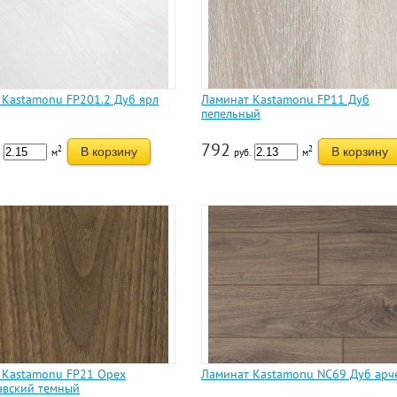
 Kastamonu FP201.2 Дуб ярл
Ламинат Kastamonu FP11 Дуб
пепельный
792
2
2
В корзину
В корзину
м
руб.
м
 Kastamonu FP21 Орех
Ламинат Kastamonu NC69 Дуб арч
авский темный