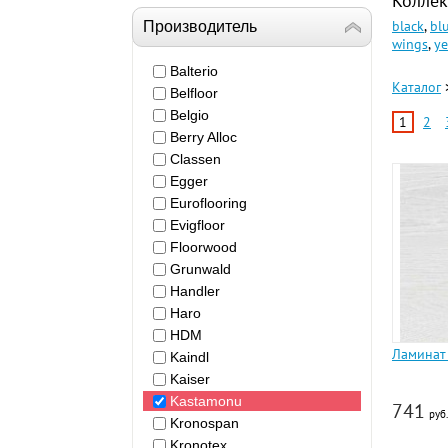
Коллек
black
,
bl
Производитель
wings
,
ye
Balterio
Каталог
Belfloor
Belgio
1
2
Berry Alloc
Classen
Egger
Euroflooring
Evigfloor
Floorwood
Grunwald
Handler
Haro
HDM
Ламинат
Kaindl
Kaiser
Kastamonu
741
руб.
Kronospan
Kronotex