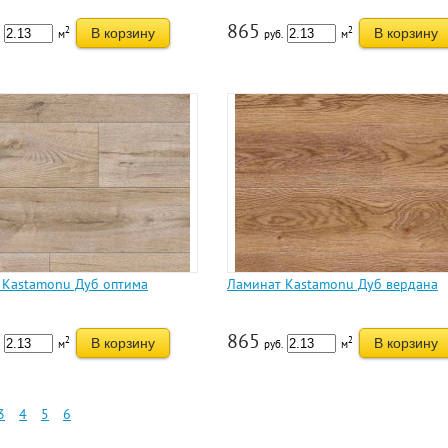
865
2
2
В корзину
В корзину
м
руб.
м
 Kastamonu Дуб оптима
Ламинат Kastamonu Дуб вердана
865
2
2
В корзину
В корзину
м
руб.
м
3
4
5
6