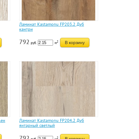
Ламинат Kastamonu FP203.2 Дуб
кантри
792
2
В корзину
руб.
м
ьен
Ламинат Kastamonu FP204.2 Дуб
янтарный светлый
792
2
В корзину