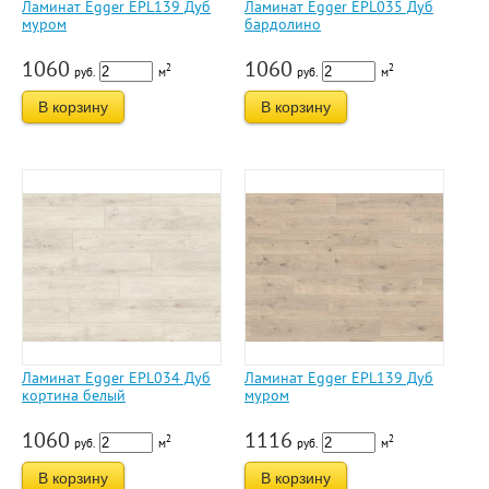
Ламинат Egger EPL139 Дуб
Ламинат Egger EPL035 Дуб
муром
бардолино
1060
1060
2
2
руб.
м
руб.
м
В корзину
В корзину
Ламинат Egger EPL034 Дуб
Ламинат Egger EPL139 Дуб
кортина белый
муром
1060
1116
2
2
руб.
м
руб.
м
В корзину
В корзину