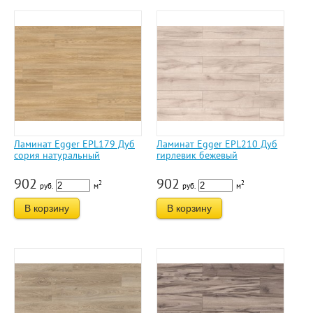
Ламинат Egger EPL179 Дуб
Ламинат Egger EPL210 Дуб
сория натуральный
гирлевик бежевый
902
902
2
2
руб.
м
руб.
м
В корзину
В корзину