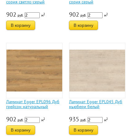
сория светло-серый
сория серый
902
902
2
2
руб.
м
руб.
м
В корзину
В корзину
Ламинат Egger EPL096 Дуб
Ламинат Egger EPL045 Дуб
грейсон натуральный
ньюбери белый
902
935
2
2
руб.
м
руб.
м
В корзину
В корзину