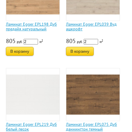
Ламинат Egger EPL198 Дуб
Ламинат Egger EPL039 Вуд
предайя натуральный
ашкрофт
805
805
2
2
руб.
м
руб.
м
В корзину
В корзину
Ламинат Egger EPL219 Дуб
Ламинат Egger EPL075 Дуб
белый песок
даннингтон темный