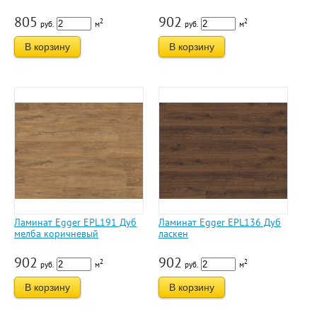
805
902
2
2
руб.
м
руб.
м
В корзину
В корзину
Ламинат Egger EPL191 Дуб
Ламинат Egger EPL136 Дуб
мелба коричневый
ласкен
902
902
2
2
руб.
м
руб.
м
В корзину
В корзину