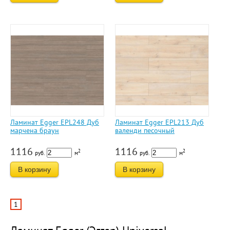
Ламинат Egger EPL248 Дуб
Ламинат Egger EPL213 Дуб
марчена браун
валенди песочный
1116
1116
2
2
руб.
м
руб.
м
В корзину
В корзину
1