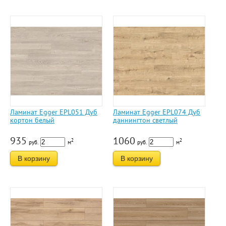
Ламинат Egger EPL051 Дуб
Ламинат Egger EPL074 Дуб
кортон белый
даннингтон светлый
935
1060
2
2
руб.
м
руб.
м
В корзину
В корзину