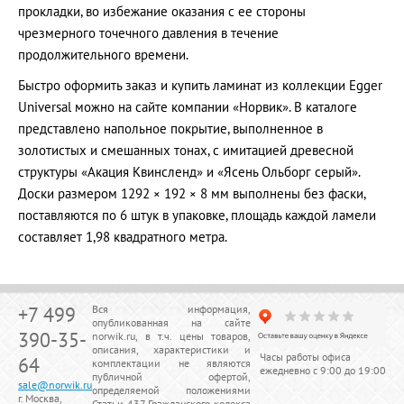
прокладки, во избежание оказания с ее стороны
чрезмерного точечного давления в течение
продолжительного времени.
Быстро оформить заказ и купить ламинат из коллекции Egger
Universal можно на сайте компании «Норвик». В каталоге
представлено напольное покрытие, выполненное в
золотистых и смешанных тонах, с имитацией древесной
структуры «Акация Квинсленд» и «Ясень Ольборг серый».
Доски размером 1292 × 192 × 8 мм выполнены без фаски,
поставляются по 6 штук в упаковке, площадь каждой ламели
составляет 1,98 квадратного метра.
+7 499
Вся информация,
опубликованная на сайте
390-35-
norwik.ru, в т.ч. цены товаров,
описания, характеристики и
Часы работы офиса
64
комплектации не являются
ежедневно с 9:00 до 19:00
публичной офертой,
sale@norwik.ru
определяемой положениями
г. Москва,
Статьи 437 Гражданского кодекса