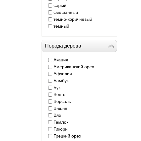
серый
смешанный
темно-коричневый
темный
Порода дерева
Акация
Американский орех
Афзелия
Бамбук
Бук
Венге
Версаль
Вишня
Вяз
Гемлок
Гикори
Грецкий орех