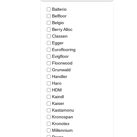
Balterio
Belfloor
Belgio
Berry Alloc
Classen
Egger
Euroflooring
Evigfloor
Floorwood
Grunwald
Handler
Haro
HDM
Kaindl
Kaiser
Kastamonu
Kronospan
Kronotex
Millennium