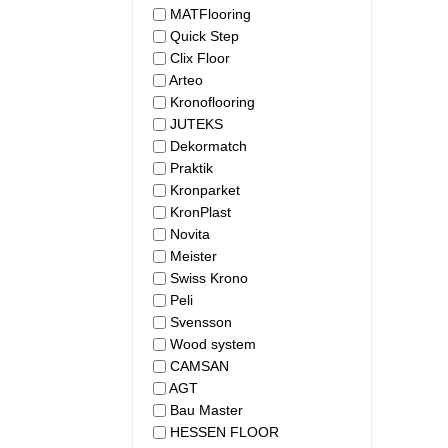
MATFlooring
Quick Step
Clix Floor
Arteo
Kronoflooring
JUTEKS
Dekormatch
Praktik
Kronparket
KronPlast
Novita
Meister
Swiss Krono
Peli
Svensson
Wood system
CAMSAN
AGT
Bau Master
HESSEN FLOOR