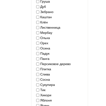
Груша
Дуб
Зебрано
Каштан
Клён
Лиственница
Мербау
Ольха
Орех
Осина
Падук
Панга
Персиковое дерево
Плитка
Слива
Сосна
Сукупира
Тик
Хикори
Яблоня
Ясень