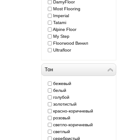
DamyFloor
Most Flooring
Imperial
Tatami
Alpine Floor
My Step
Floorwood Винил
Ultrafloor
Тон
бежевый
белый
голубой
золотистый
красно-коричневый
розовый
светло-коричневый
светлый
серебристый