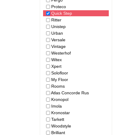
Pergo
Proteco
Quick Step
Ritter
Unistep
Urban
Versale
Vintage
Westerhof
Witex
Xpert
Solofloor
My Floor
Rooms
Atlas Concorde Rus
Kronopol
Imola
Kronostar
Tarkett
Woodstyle
Brilliant