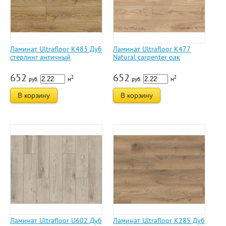
Ламинат Ultrafloor K483 Дуб
Ламинат Ultrafloor К477
стерлинг античный
Natural carpenter oaк
652
652
2
2
руб.
м
руб.
м
В корзину
В корзину
Ламинат Ultrafloor U602 Дуб
Ламинат Ultrafloor K285 Дуб