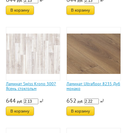
руб.
м
руб.
м
В корзину
В корзину
Ламинат Swiss Krono 3007
Ламинат Ultrafloor 8235 Дуб
Ясень стокгольм
монако
644
652
2
2
руб.
м
руб.
м
В корзину
В корзину