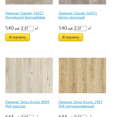
Ламинат Classen 56027
Ламинат Classen 56031
Индийский бантшейфер
Бетон песочный
540
540
2
2
руб.
м
руб.
м
В корзину
В корзину
Ламинат Swiss Krono 4849
Ламинат Swiss Krono 2987
Дуб кристал
Дуб ретушированный
644
644
2
2