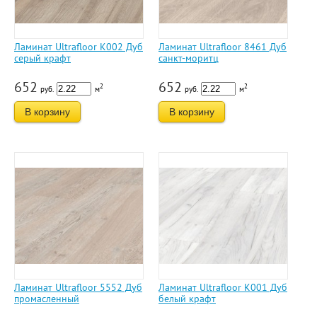
Ламинат Ultrafloor К002 Дуб
Ламинат Ultrafloor 8461 Дуб
серый крафт
санкт-моритц
652
652
2
2
руб.
м
руб.
м
В корзину
В корзину
Ламинат Ultrafloor 5552 Дуб
Ламинат Ultrafloor К001 Дуб
промасленный
белый крафт