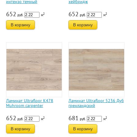
интензо темный
хейбридж
652
652
2
2
руб.
м
руб.
м
В корзину
В корзину
Ламинат Ultrafloor K478
Ламинат Ultrafloor 5236 Дуб
Muhroom carpenter
гренландский
652
681
2
2
руб.
м
руб.
м
В корзину
В корзину