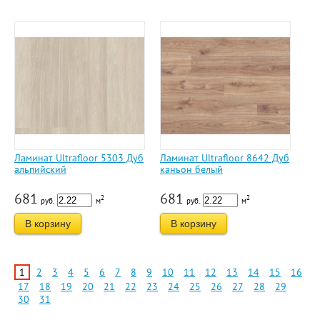
Ламинат Ultrafloor 5303 Дуб
Ламинат Ultrafloor 8642 Дуб
альпийский
каньон белый
681
681
2
2
руб.
м
руб.
м
В корзину
В корзину
1
2
3
4
5
6
7
8
9
10
11
12
13
14
15
16
17
18
19
20
21
22
23
24
25
26
27
28
29
30
31