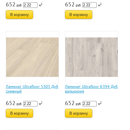
652
652
2
2
руб.
м
руб.
м
В корзину
В корзину
Ламинат Ultrafloor 5303 Дуб
Ламинат Ultrafloor К394 Дуб
снежный
валькирия
652
652
2
2
руб.
м
руб.
м
В корзину
В корзину