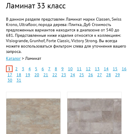
Ламинат 33 класс
В данном разделе представлен Ламинат марки Classen, Swiss
Krono, Ultrafloor, порода дерева: Плитка, Дуб Стоимость
предложенных вариантов находится в диапазоне от 540 до
681. Представленные ниже изделия относятся к коллекциям:
Visiogrande, Grunhof, Forte Classic, Victory Strong. Вы всегда
можете воспользоваться фильтром слева для уточнения вашего
запроса.
Каталог
> Ламинат
1
2
3
4
5
6
7
8
9
10
11
12
13
14
15
16
17
18
19
20
21
22
23
24
25
26
27
28
29
30
31