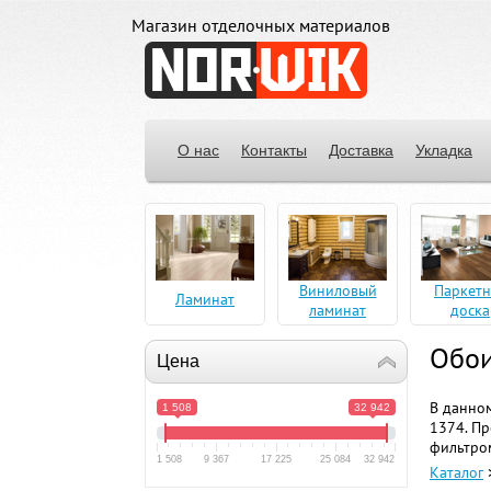
Магазин отделочных материалов
О нас
Контакты
Доставка
Укладка
Виниловый
Паркетн
Ламинат
ламинат
доска
Обои
Цена
В данном
1 508
32 942
1374. Пр
фильтром
1 508
9 367
17 225
25 084
32 942
Каталог