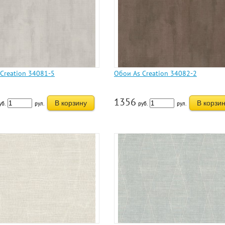
Creation 34081-5
Обои As Creation 34082-2
1356
В корзину
В корзи
уб.
рул.
руб.
рул.