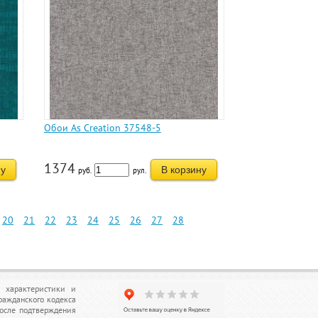
Обои As Creation 37548-5
1374
ну
В корзину
руб.
рул.
20
21
22
23
24
25
26
27
28
, характеристики и
ражданского кодекса
после подтверждения