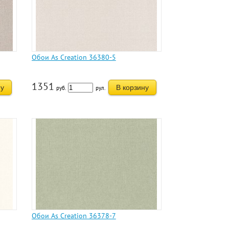
Обои As Creation 36380-5
1351
ну
В корзину
руб.
рул.
Обои As Creation 36378-7