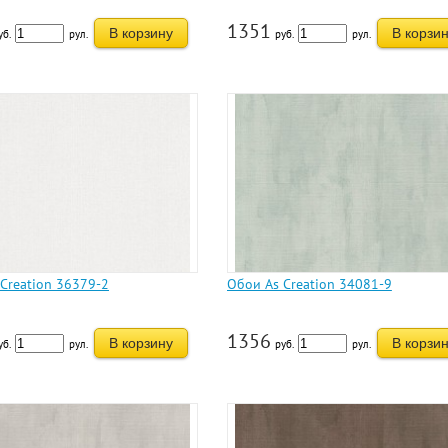
1351
В корзину
В корзи
уб.
рул.
руб.
рул.
Creation 36379-2
Обои As Creation 34081-9
1356
В корзину
В корзи
уб.
рул.
руб.
рул.