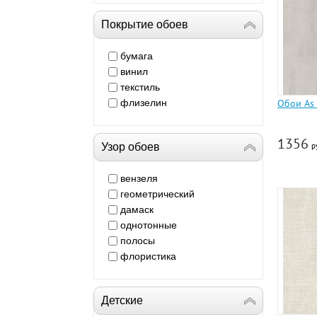
Покрытие обоев
бумага
винил
текстиль
флизелин
Обои As 
1356
Узор обоев
р
вензеля
геометрический
дамаск
однотонные
полосы
флористика
Детские