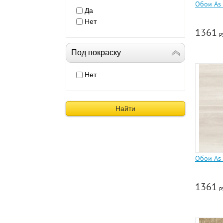
Обои As 
Да
Нет
1361
р
Под покраску
Нет
Найти
Обои As 
1361
р