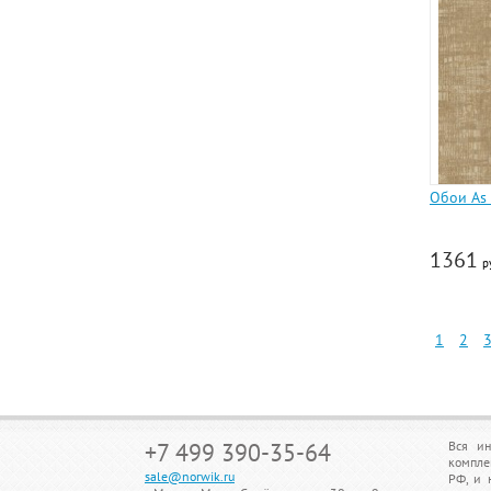
Обои As 
1361
р
1
2
+7 499 390-35-64
Вся ин
компле
sale@norwik.ru
РФ, и 