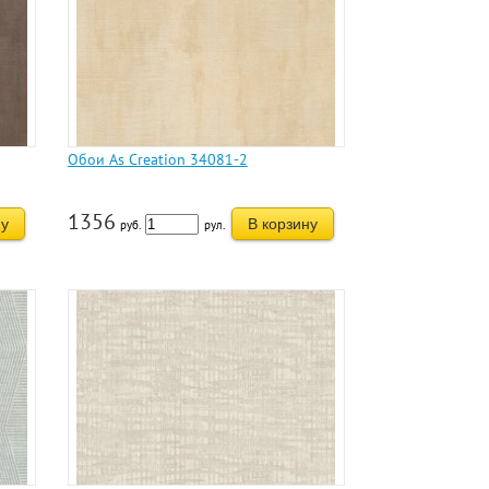
Обои As Creation 34081-2
1356
ну
В корзину
руб.
рул.