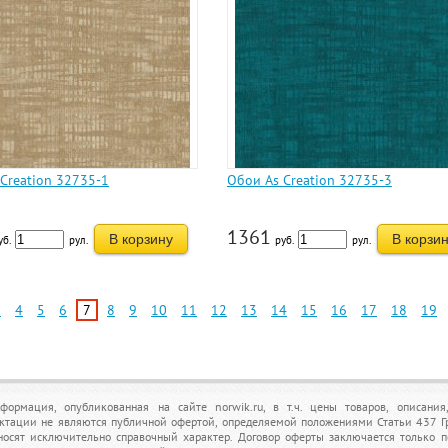
Creation 32735-1
Обои As Creation 32735-3
1361
В корзину
В корзи
уб.
рул.
руб.
рул.
3
4
5
6
7
8
9
10
11
12
13
14
15
16
17
18
19
формация, опубликованная на сайте norwik.ru, в т.ч. цены товаров, описания
ктации не являются публичной офертой, определяемой положениями Статьи 437 Г
носят исключительно справочный характер. Договор оферты заключается только 