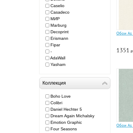
Caselio
Casadeco
МИР
Marburg
Decoprint
Обои As 
Erismann
Fipar
1351
-
р
AdaWall
Yasham
Коллекция
Boho Love
Colibri
Daniel Hechter 5
Dream Again Michalsky
Emotion Graphic
Обои As 
Four Seasons