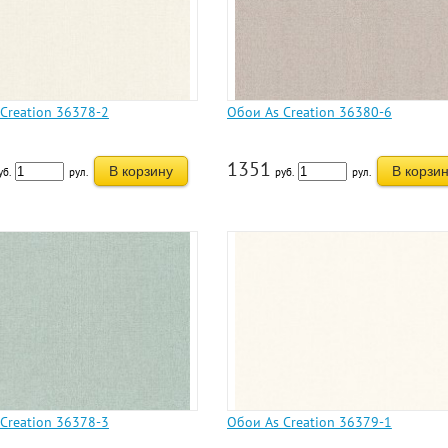
Creation 36378-2
Обои As Creation 36380-6
1351
В корзину
В корзи
уб.
рул.
руб.
рул.
Creation 36378-3
Обои As Creation 36379-1