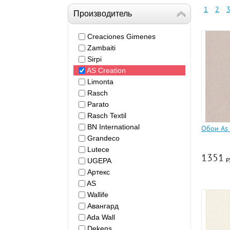
1
2
Производитель
Creaciones Gimenes
Zambaiti
Sirpi
AS Creation
Limonta
Rasch
Parato
Rasch Textil
BN International
Обои As 
Grandeco
Lutece
1351
р
UGEPA
Артекс
AS
Wallife
Авангард
Ada Wall
Dekens