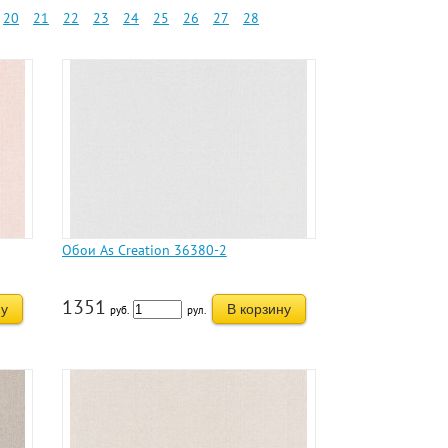
20
21
22
23
24
25
26
27
28
Обои As Creation 36380-2
1351
ну
В корзину
руб.
рул.