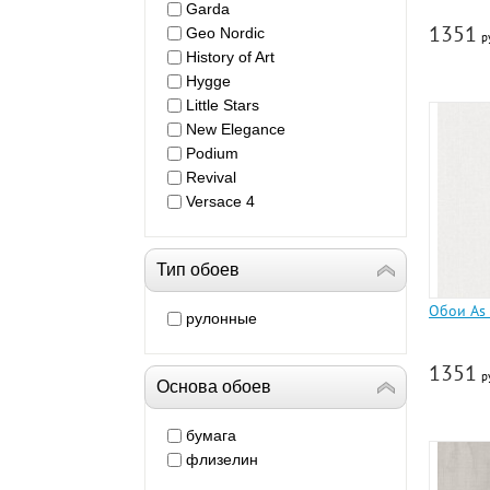
Garda
1351
Geo Nordic
р
History of Art
Hygge
Little Stars
New Elegance
Podium
Revival
Versace 4
Тип обоев
Обои As 
рулонные
1351
р
Основа обоев
бумага
флизелин