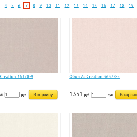
3
4
5
6
7
8
9
10
11
12
13
14
15
16
17
18
19
Creation 36378-9
Обои As Creation 36378-5
1351
В корзину
В корзи
уб.
рул.
руб.
рул.