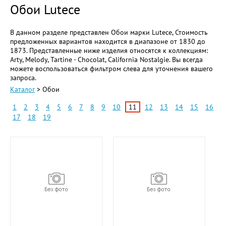
Обои Lutece
В данном разделе представлен Обои марки Lutece, Стоимость
предложенных вариантов находится в диапазоне от 1830 до
1873. Представленные ниже изделия относятся к коллекциям:
Arty, Melody, Tartine - Chocolat, California Nostalgie. Вы всегда
можете воспользоваться фильтром слева для уточнения вашего
запроса.
Каталог
> Обои
1
2
3
4
5
6
7
8
9
10
11
12
13
14
15
16
17
18
19