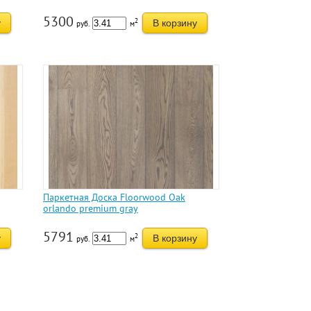
5300
2
у
В корзину
руб.
м
Паркетная Доска Floorwood Oak
orlando premium gray
5791
2
у
В корзину
руб.
м