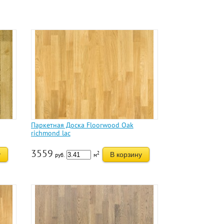
Паркетная Доска Floorwood Oak
richmond lac
3559
2
у
В корзину
руб.
м