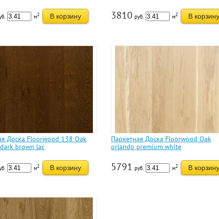
3810
2
2
В корзину
В корзин
уб.
м
руб.
м
ая Доска Floorwood 138 Oak
Паркетная Доска Floorwood Oak
dark brown lac
orlando premium white
5791
2
2
В корзину
В корзин
уб.
м
руб.
м