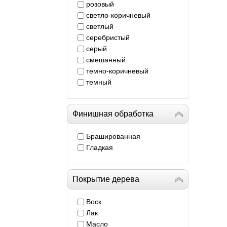
розовый
светло-коричневый
светлый
серебристый
серый
смешанный
темно-коричневый
темный
Финишная обработка
Брашированная
Гладкая
Покрытие дерева
Воск
Лак
Масло