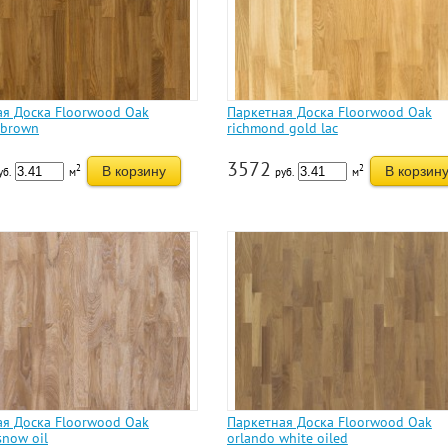
ая Доска Floorwood Oak
Паркетная Доска Floorwood Oak
 brown
richmond gold lac
3572
2
2
В корзину
В корзин
уб.
м
руб.
м
ая Доска Floorwood Oak
Паркетная Доска Floorwood Oak
snow oil
orlando white oiled