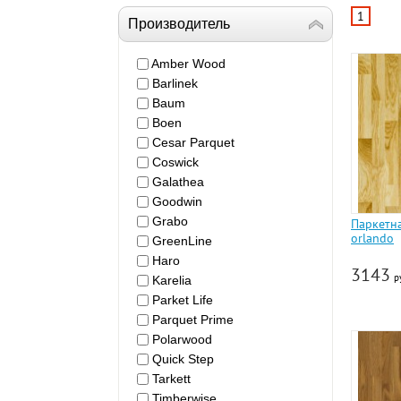
1
Производитель
Amber Wood
Barlinek
Baum
Boen
Cesar Parquet
Coswick
Galathea
Goodwin
Grabo
Паркетн
orlando
GreenLine
Haro
3143
р
Karelia
Parket Life
Parquet Prime
Polarwood
Quick Step
Tarkett
Timberwise