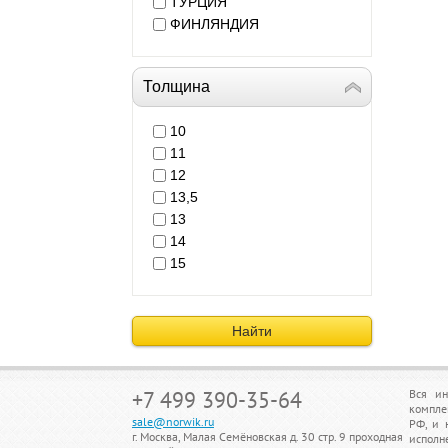
ТУРЦИЯ
ФИНЛЯНДИЯ
Толщина
10
11
12
13,5
13
14
15
Найти
+7 499 390-35-64
Вся ин
компле
sale@norwik.ru
РФ, и 
г. Москва, Малая Семёновская д. 30 стр. 9 проходная
исполн