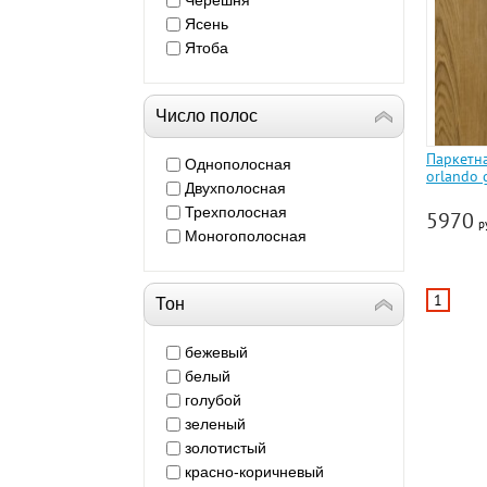
Черешня
Ясень
Ятоба
Число полос
Паркетн
Однополосная
orlando 
Двухполосная
Трехполосная
5970
р
Моногополосная
1
Тон
бежевый
белый
голубой
зеленый
золотистый
красно-коричневый