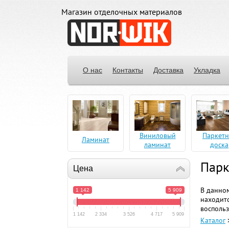
Магазин отделочных материалов
О нас
Контакты
Доставка
Укладка
Виниловый
Паркетн
Ламинат
ламинат
доска
Парк
Цена
В данном
1 142
5 909
находитс
воспольз
1 142
2 334
3 526
4 717
5 909
Каталог