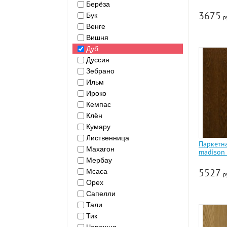
Берёза
3675
Бук
р
Венге
Вишня
Дуб
Дуссия
Зебрано
Ильм
Ироко
Кемпас
Клён
Кумару
Лиственница
Паркетн
Махагон
madison 
Мербау
5527
Мсаса
р
Орех
Сапелли
Тали
Тик