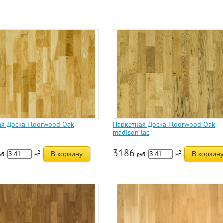
ая Доска Floorwood Oak
Паркетная Доска Floorwood Oak
madison lac
3186
2
2
В корзину
В корзин
уб.
м
руб.
м