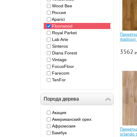
Wood Bee
Россия
Aparici
Floorwood
Royal Parket
Паркетн
madison
Lab Arte
Sinteros
3562
Diana Forest
р
Vintage
FocusFloor
Farecom
TenFor
Порода дерева
Акация
Американский орех
Афромозия
Паркетн
Бамбук
orlando 