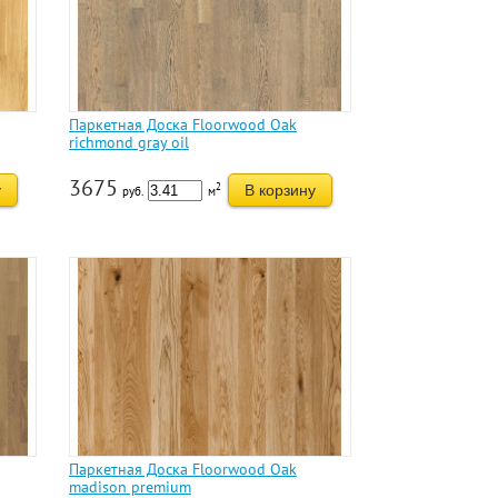
Паркетная Доска Floorwood Oak
richmond gray oil
3675
2
у
В корзину
руб.
м
Паркетная Доска Floorwood Oak
madison premium