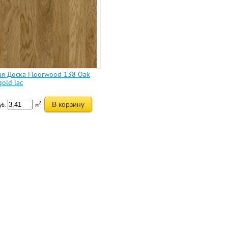
ая Доска Floorwood 138 Oak
gold lac
2
В корзину
уб.
м