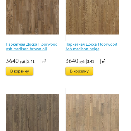
Паркетная Доска Floorwood
Паркетная Доска Floorwood
Ash madison brown oil
Ash madison beige
3640
3640
2
2
руб.
м
руб.
м
В корзину
В корзину