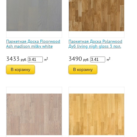
Паркетная Доска Floorwood
Паркетная Доска Polarwood
Ash madison milky white
Дуб living nigh gloss 3 пол.
3433
3490
2
2
руб.
м
руб.
м
В корзину
В корзину