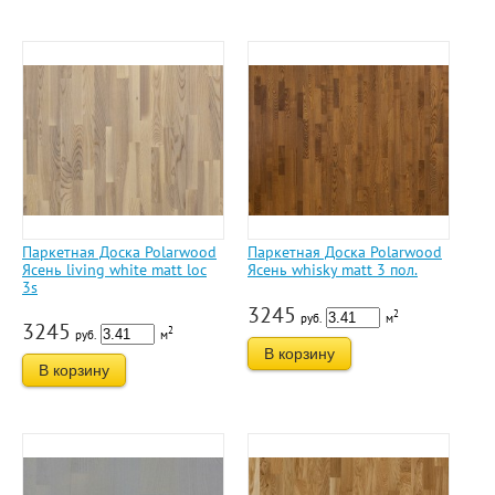
Паркетная Доска Polarwood
Паркетная Доска Polarwood
Ясень living white matt loc
Ясень whisky matt 3 пол.
3s
3245
2
руб.
м
3245
2
руб.
м
В корзину
В корзину