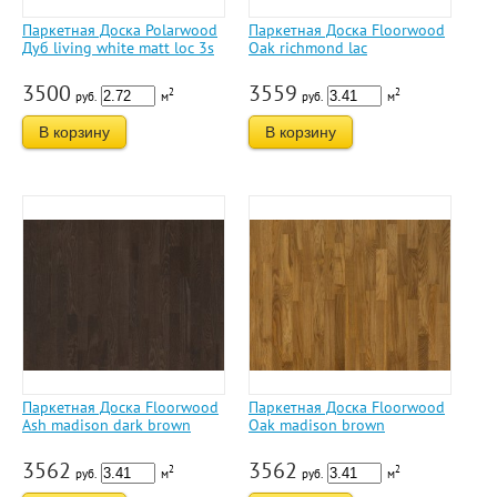
Паркетная Доска Polarwood
Паркетная Доска Floorwood
Дуб living white matt loc 3s
Oak richmond lac
3500
3559
2
2
руб.
м
руб.
м
В корзину
В корзину
Паркетная Доска Floorwood
Паркетная Доска Floorwood
Ash madison dark brown
Oak madison brown
3562
3562
2
2
руб.
м
руб.
м