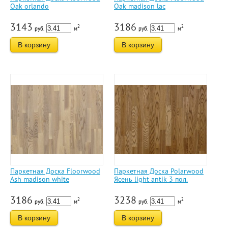
Oak orlando
Oak madison lac
3143
3186
2
2
руб.
м
руб.
м
В корзину
В корзину
Паркетная Доска Floorwood
Паркетная Доска Polarwood
Ash madison white
Ясень light antik 3 пол.
3186
3238
2
2
руб.
м
руб.
м
В корзину
В корзину