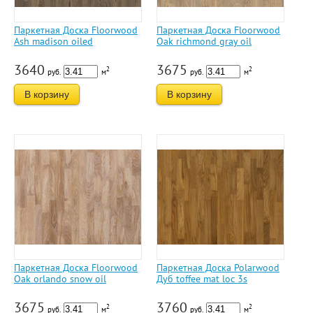
Паркетная Доска Floorwood
Паркетная Доска Floorwood
Ash madison oiled
Oak richmond gray oil
3640
3675
2
2
руб.
м
руб.
м
В корзину
В корзину
Паркетная Доска Floorwood
Паркетная Доска Polarwood
Oak orlando snow oil
Дуб toffee mat loc 3s
3675
3760
2
2
руб.
м
руб.
м