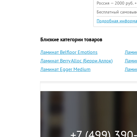
Россия — 2000 руб. 
Бесплатный самовыв
Подробная информ
Близкие категории товаров
Ламинат Belfloor Emotions
Ламин
Ламинат Berry Alloc (Берри Аллок)
Ламин
Ламинат Egger Medium
Ламин
+7 (499) 390