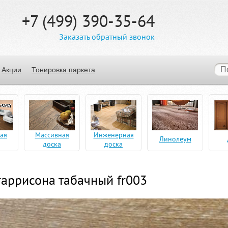
+7 (499) 390-35-64
Заказать обратный звонок
Акции
Тонировка паркета
ая
Массивная
Инженерная
Линолеум
доска
доска
гаррисона табачный fr003