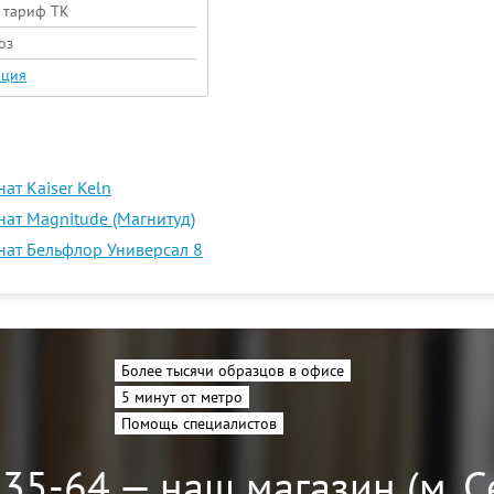
+ тариф ТК
оз
ация
ат Kaiser Keln
ат Magnitude (Магнитуд)
ат Бельфлор Универсал 8
Более тысячи образцов в офисе
5 минут от метро
Помощь специалистов
-35-64 — наш магазин (м. 