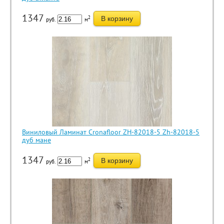
1347
2
В корзину
руб.
м
Виниловый Ламинат Cronafloor ZH-82018-5 Zh-82018-5
дуб мане
1347
2
В корзину
руб.
м