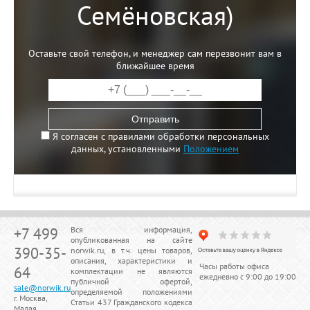
Семёновская)
Оставьте свой телефон, и менеджер сам перезвонит вам в
ближайшее время
Отправить
Я согласен с правилами обработки персональных
данных, установленными
Положением
+7 499
Вся информация,
опубликованная на сайте
390-35-
norwik.ru, в т.ч. цены товаров,
описания, характеристики и
Часы работы офиса
64
комплектации не являются
ежедневно с 9:00 до 19:00
публичной офертой,
sale@norwik.ru
определяемой положениями
г. Москва,
Статьи 437 Гражданского кодекса
Малая