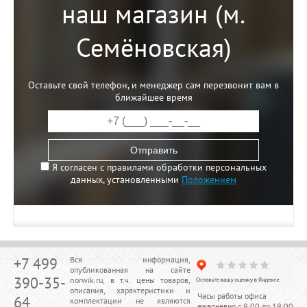
наш магазин (м.
Семёновская)
Оставьте свой телефон, и менеджер сам перезвонит вам в
ближайшее время
Отправить
Я согласен с правилами обработки персональных
данных, установленными
Положением
+7 499
Вся информация,
опубликованная на сайте
390-35-
norwik.ru, в т.ч. цены товаров,
описания, характеристики и
Часы работы офиса
64
комплектации не являются
ежедневно с 9:00 до 19:00