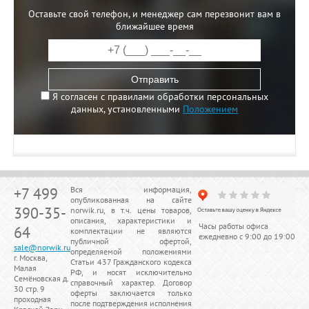
Оставьте свой телефон, и менеджер сам перезвонит вам в
ближайшее время
Отправить
Я согласен с правилами обработки персональных
данных, установленными
Положением
+7 499
Вся информация,
опубликованная на сайте
390-35-
norwik.ru, в т.ч. цены товаров,
описания, характеристики и
Часы работы офиса
64
комплектации не являются
ежедневно с 9:00 до 19:00
публичной офертой,
sale@norwik.ru
определяемой положениями
г. Москва,
Статьи 437 Гражданского кодекса
Малая
РФ, и носят исключительно
Семёновская д.
справочный характер. Договор
30 стр. 9
оферты заключается только
проходная
после подтверждения исполнения