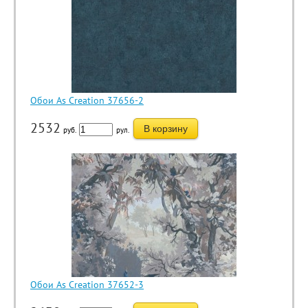
Обои As Creation 37656-2
2532
В корзину
руб.
рул.
Обои As Creation 37652-3