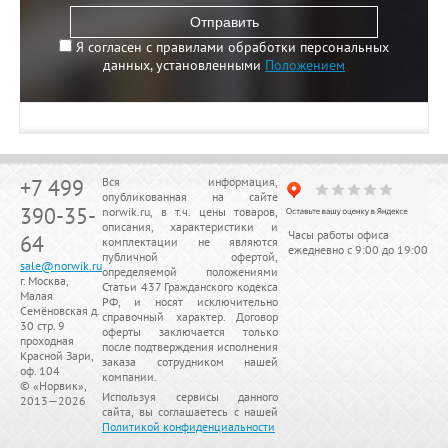
Отправить
Я согласен с правилами обработки персональных
данных, установленными
Положением
+7 499
Вся информация,
опубликованная на сайте
390-35-
norwik.ru, в т.ч. цены товаров,
описания, характеристики и
Часы работы офиса
64
комплектации не являются
ежедневно с 9:00 до 19:00
публичной офертой,
sale@norwik.ru
определяемой положениями
г. Москва,
Статьи 437 Гражданского кодекса
Малая
РФ, и носят исключительно
Семёновская д.
справочный характер. Договор
30 стр. 9
оферты заключается только
проходная
после подтверждения исполнения
Красной Зари,
заказа сотрудником нашей
оф. 104
компании.
© «
Норвик
»,
Используя сервисы данного
2013—2026
сайта, вы соглашаетесь с нашей
Политикой конфиденциальности