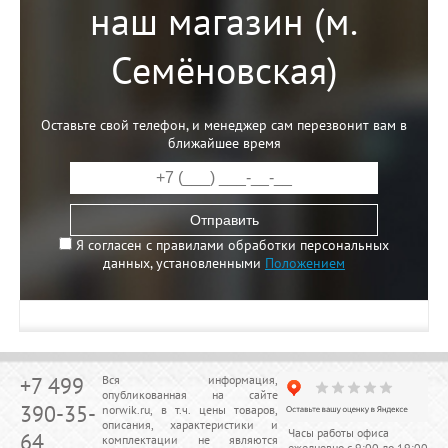
наш магазин (м.
Семёновская)
Оставьте свой телефон, и менеджер сам перезвонит вам в
ближайшее время
Отправить
Я согласен с правилами обработки персональных
данных, установленными
Положением
+7 499
Вся информация,
опубликованная на сайте
390-35-
norwik.ru, в т.ч. цены товаров,
описания, характеристики и
Часы работы офиса
64
комплектации не являются
ежедневно с 9:00 до 19:00