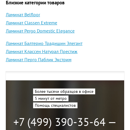
Близкие категории товаров
Ламинат Belfloor
Ламинат Classen Extreme
Ламинат Pergo Domestic Elegance
Ламинат Балтерио Традишин Элегант
Ламинат Классен Натурал Престиж
Ламинат Перго Паблик Экстрим
Более тысячи образцов в офисе
5 минут от метро
Помощь специалистов
+7 (499) 390-35-64 —