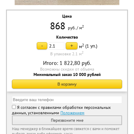
Цена
868
2
руб.
/
м
Количество
2
(
1
уп.)
-
+
м
2
В упаковке 2.1 м
Итого:
1 822,80
руб.
Возможны скидки от объема
Минимальный заказ 10 000 рублей
В корзину
Я согласен с правилами обработки персональных
данных, установленными
Положением
Перезвоните мне
Наш менеджер в ближайшее время свяжется с вами и поможет
выбрать товар либо оформить заказ.