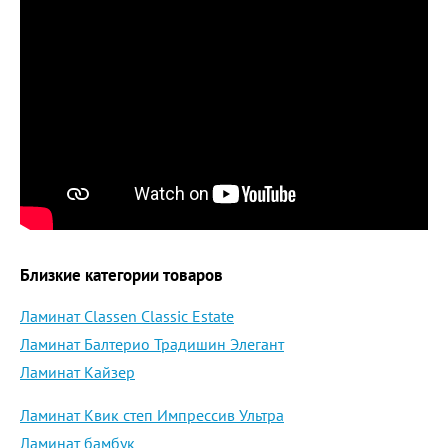
Близкие категории товаров
Ламинат Classen Classic Estate
Ламинат Балтерио Традишин Элегант
Ламинат Кайзер
Ламинат Квик степ Импрессив Ультра
Ламинат бамбук