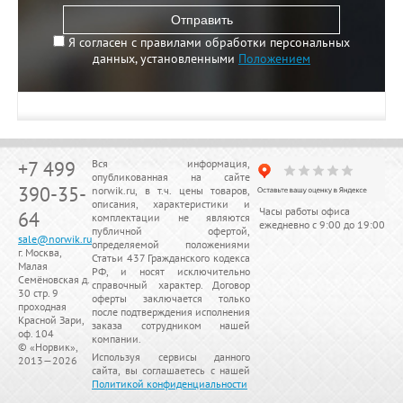
Отправить
Я согласен с правилами обработки персональных
данных, установленными
Положением
+7 499
Вся информация,
опубликованная на сайте
390-35-
norwik.ru, в т.ч. цены товаров,
описания, характеристики и
Часы работы офиса
64
комплектации не являются
ежедневно с 9:00 до 19:00
публичной офертой,
sale@norwik.ru
определяемой положениями
г. Москва,
Статьи 437 Гражданского кодекса
Малая
РФ, и носят исключительно
Семёновская д.
справочный характер. Договор
30 стр. 9
оферты заключается только
проходная
после подтверждения исполнения
Красной Зари,
заказа сотрудником нашей
оф. 104
компании.
© «
Норвик
»,
Используя сервисы данного
2013—2026
сайта, вы соглашаетесь с нашей
Политикой конфиденциальности