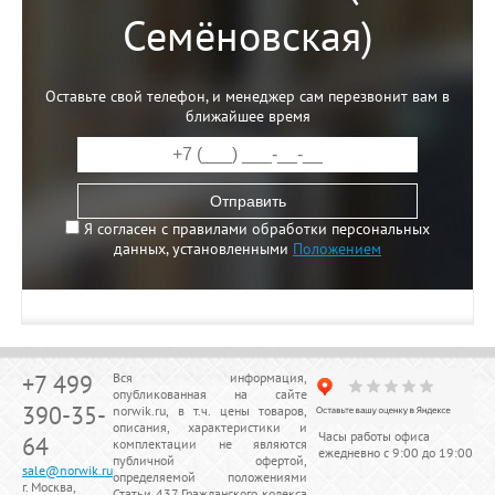
Семёновская)
Оставьте свой телефон, и менеджер сам перезвонит вам в
ближайшее время
Отправить
Я согласен с правилами обработки персональных
данных, установленными
Положением
+7 499
Вся информация,
опубликованная на сайте
390-35-
norwik.ru, в т.ч. цены товаров,
описания, характеристики и
Часы работы офиса
64
комплектации не являются
ежедневно с 9:00 до 19:00
публичной офертой,
sale@norwik.ru
определяемой положениями
г. Москва,
Статьи 437 Гражданского кодекса