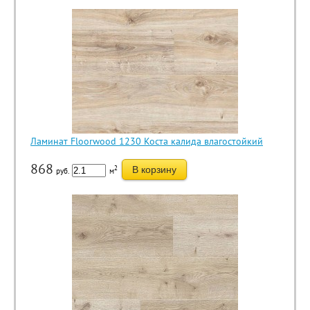
Ламинат Floorwood 1230 Коста калида влагостойкий
868
2
В корзину
руб.
м