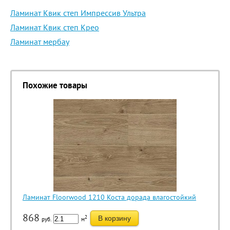
Ламинат Квик степ Импрессив Ультра
Ламинат Квик степ Крео
Ламинат мербау
Похожие товары
Ламинат Floorwood 1210 Коста дорада влагостойкий
868
2
В корзину
руб.
м