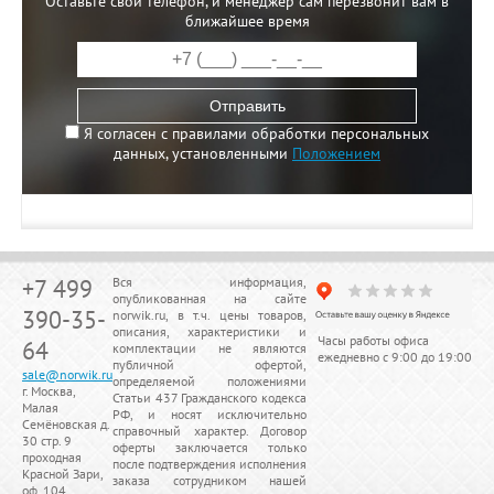
Оставьте свой телефон, и менеджер сам перезвонит вам в
ближайшее время
Отправить
Я согласен с правилами обработки персональных
данных, установленными
Положением
+7 499
Вся информация,
опубликованная на сайте
390-35-
norwik.ru, в т.ч. цены товаров,
описания, характеристики и
Часы работы офиса
64
комплектации не являются
ежедневно с 9:00 до 19:00
публичной офертой,
sale@norwik.ru
определяемой положениями
г. Москва,
Статьи 437 Гражданского кодекса
Малая
РФ, и носят исключительно
Семёновская д.
справочный характер. Договор
30 стр. 9
оферты заключается только
проходная
после подтверждения исполнения
Красной Зари,
заказа сотрудником нашей
оф. 104