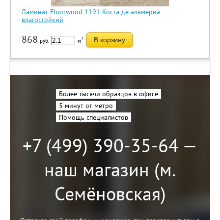
Ламинат Floorwood 1191 Коста де альмериа
влагостойкий
868
2
В корзину
руб.
м
Более тысячи образцов в офисе
5 минут от метро
Помощь специалистов
+7 (499) 390-35-64 —
наш магазин (м.
Семёновская)