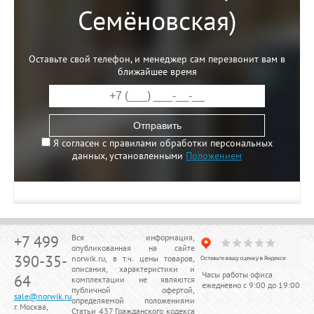
Семёновская)
Оставьте свой телефон, и менеджер сам перезвонит вам в
ближайшее время
Отправить
Я согласен с правилами обработки персональных
данных, установленными
Положением
+7 499
Вся информация,
опубликованная на сайте
390-35-
norwik.ru, в т.ч. цены товаров,
описания, характеристики и
Часы работы офиса
64
комплектации не являются
ежедневно с 9:00 до 19:00
публичной офертой,
sale@norwik.ru
определяемой положениями
г. Москва,
Статьи 437 Гражданского кодекса