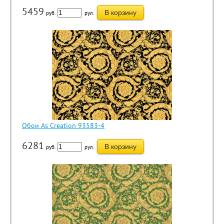
5459
В корзину
руб.
рул.
Обои As Creation 93583-4
6281
В корзину
руб.
рул.