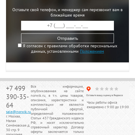
Оставьте свой телефон, и менеджер сам перезвонит вам в
ближайшее время
Отправить
Я согласен с правилами обработки персональных
данных, установленными
Положением
+7 499
Вся информация,
опубликованная на сайте
390-35-
norwik.ru, в т.ч. цены товаров,
описания, характеристики и
Часы работы офиса
64
комплектации не являются
ежедневно с 9:00 до 19:00
публичной офертой,
sale@norwik.ru
определяемой положениями
г. Москва,
Статьи 437 Гражданского кодекса
Малая
РФ, и носят исключительно
Семёновская д.
справочный характер. Договор
30 стр. 9
оферты заключается только
проходная