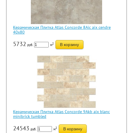
Керамическая Плитка Atlas Concorde 8Aic aix cendre
40x80
5732
2
В корзину
руб.
м
Керамическая Плитка Atlas Concorde 9Akb aix blanc
minibrick tumbled
24543
2
В корзину
руб.
м