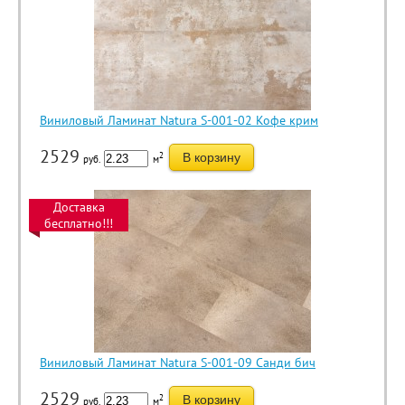
Виниловый Ламинат Natura S-001-02 Кофе крим
2529
2
В корзину
руб.
м
Доставка
бесплатно!!!
Виниловый Ламинат Natura S-001-09 Санди бич
2529
2
В корзину
руб.
м