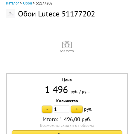
Каталог
>
Обои
>
51177202
Обои Lutece 51177202
Цена
1 496
руб.
/
рул.
Количество
рул.
-
+
Итого:
1 496,00
руб.
Возможны скидки от объема