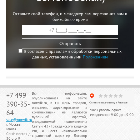
Оставьте свой телефон, и менеджер сам перезвонит вам в
ближайшее время
Отправить
Я согласен с правилами обработки персональных
данных, установленными
Положением
+7 499
Вся информация,
опубликованная на сайте
390-35-
norwik.ru, в т.ч. цены товаров,
описания, характеристики и
Часы работы офиса
64
комплектации не являются
ежедневно с 9:00 до 19:00
публичной офертой,
sale@norwik.ru
определяемой положениями
г. Москва,
Статьи 437 Гражданского кодекса
Малая
РФ, и носят исключительно
Семёновская д.
справочный характер. Договор
30 стр. 9