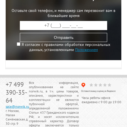
Оставьте свой телефон, и менеджер сам перезвонит вам в
ближайшее время
Отправить
Я согласен с правилами обработки персональных
данных, установленными
Положением
+7 499
Вся информация,
опубликованная на сайте
390-35-
norwik.ru, в т.ч. цены товаров,
описания, характеристики и
Часы работы офиса
64
комплектации не являются
ежедневно с 9:00 до 19:00
публичной офертой,
sale@norwik.ru
определяемой положениями
г. Москва,
Статьи 437 Гражданского кодекса
Малая
РФ, и носят исключительно
Семёновская д.
справочный характер. Договор
30 стр. 9
оферты заключается только