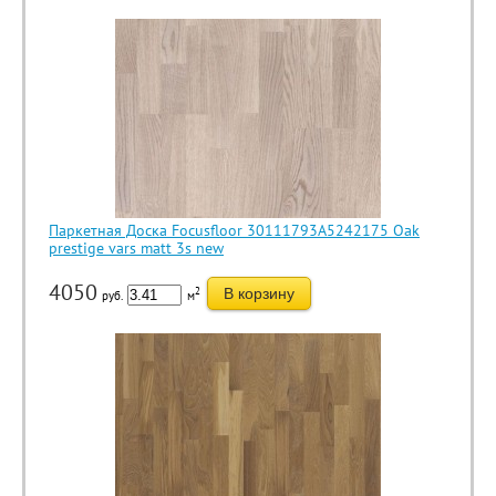
Паркетная Доска Focusfloor 30111793А5242175 Oak
prestige vars matt 3s new
4050
2
В корзину
руб.
м