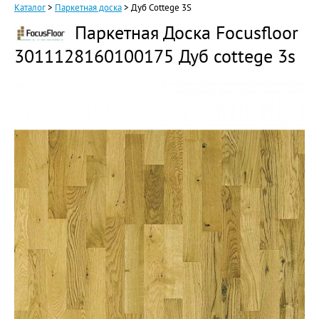
Каталог
>
Паркетная доска
>
Дуб Cottege 3S
Паркетная Доска Focusfloor
3011128160100175 Дуб cottege 3s