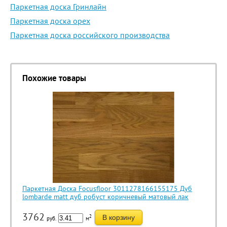
Паркетная доска Гринлайн
Паркетная доска орех
Паркетная доска российского производства
Похожие товары
Паркетная Доска Focusfloor 3011278166155175 Дуб
lombarde matt дуб робуст коричневый матовый лак
3762
2
В корзину
руб.
м