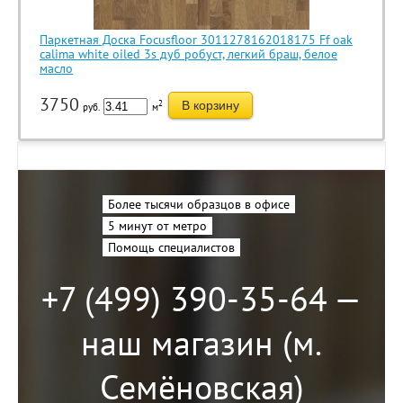
Паркетная Доска Focusfloor 3011278162018175 Ff oak
calima white oiled 3s дуб робуст, легкий браш, белое
масло
3750
2
В корзину
руб.
м
Более тысячи образцов в офисе
5 минут от метро
Помощь специалистов
+7 (499) 390-35-64 —
наш магазин (м.
Семёновская)