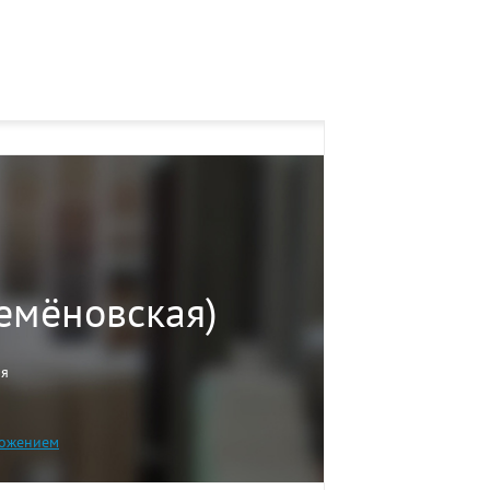
Семёновская)
мя
ожением