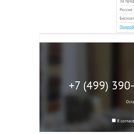
За пре
Россия 
Беспла
Подроб
+7 (499) 390
Ост
Я соглас