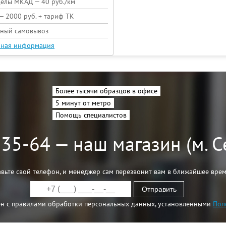
делы МКАД — 40 руб./км
— 2000 руб. + тариф ТК
тный самовывоз
ная информация
Более тысячи образцов в офисе
5 минут от метро
Помощь специалистов
-35-64 — наш магазин (м. 
авьте свой телефон, и менеджер сам перезвонит вам в ближайшее вре
Отправить
ен с правилами обработки персональных данных, установленными
Пол