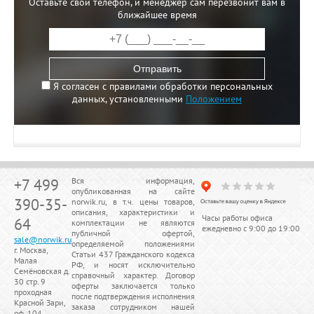
Оставьте свой телефон, и менеджер сам перезвонит вам в
ближайшее время
Отправить
Я согласен с правилами обработки персональных
данных, установленными
Положением
+7 499
Вся информация,
опубликованная на сайте
390-35-
norwik.ru, в т.ч. цены товаров,
описания, характеристики и
Часы работы офиса
64
комплектации не являются
ежедневно с 9:00 до 19:00
публичной офертой,
sale@norwik.ru
определяемой положениями
г. Москва,
Статьи 437 Гражданского кодекса
Малая
РФ, и носят исключительно
Семёновская д.
справочный характер. Договор
30 стр. 9
оферты заключается только
проходная
после подтверждения исполнения
Красной Зари,
заказа сотрудником нашей
оф. 104