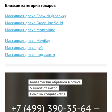
Близкие категории товаров
Массивная доска Coswick (Косвик)
Массивная доска Greenline Solid
Массивная доска Montblanc
Массивная доска Мербау
Массивная доска дуб
Массивная доска под лаком
Более тысячи образцов в офисе
5 минут от метро
Помощь специалистов
+7 (499) 390-35-64 —