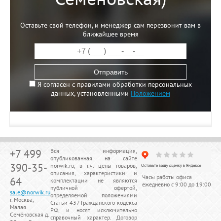
Оставьте свой телефон, и менеджер сам перезвонит вам в
ближайшее время
Отправить
Я согласен с правилами обработки персональных
данных, установленными
Положением
+7 499
Вся информация,
опубликованная на сайте
390-35-
norwik.ru, в т.ч. цены товаров,
описания, характеристики и
Часы работы офиса
64
комплектации не являются
ежедневно с 9:00 до 19:00
публичной офертой,
sale@norwik.ru
определяемой положениями
г. Москва,
Статьи 437 Гражданского кодекса
Малая
РФ, и носят исключительно
Семёновская д.
справочный характер. Договор