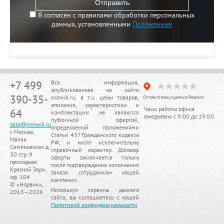
Отправить
Я согласен с правилами обработки персональных
данных, установленными
Положением
+7 499
Вся информация,
опубликованная на сайте
390-35-
norwik.ru, в т.ч. цены товаров,
описания, характеристики и
Часы работы офиса
64
комплектации не являются
ежедневно с 9:00 до 19:00
публичной офертой,
sale@norwik.ru
определяемой положениями
г. Москва,
Статьи 437 Гражданского кодекса
Малая
РФ, и носят исключительно
Семёновская д.
справочный характер. Договор
30 стр. 9
оферты заключается только
проходная
после подтверждения исполнения
Красной Зари,
заказа сотрудником нашей
оф. 104
компании.
© «
Норвик
»,
Используя сервисы данного
2013—2026
сайта, вы соглашаетесь с нашей
Политикой конфиденциальности