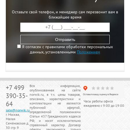
Оставьте свой телефон, и менеджер сам перезвонит вам в
ближайшее время
Отправить
Я согласен с правилами обработки персональных
данных, установленными
Положением
+7 499
Вся информация,
опубликованная на сайте
390-35-
norwik.ru, в т.ч. цены товаров,
описания, характеристики и
Часы работы офиса
64
комплектации не являются
ежедневно с 9:00 до 19:00
публичной офертой,
sale@norwik.ru
определяемой положениями
г. Москва,
Статьи 437 Гражданского кодекса
Малая
РФ, и носят исключительно
Семёновская д.
справочный характер. Договор
30 стр. 9
оферты заключается только