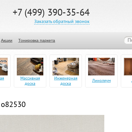
+7 (499) 390-35-64
Заказать обратный звонок
Акции
Тонировка паркета
ая
Массивная
Инженерная
Линолеум
доска
доска
y o82530