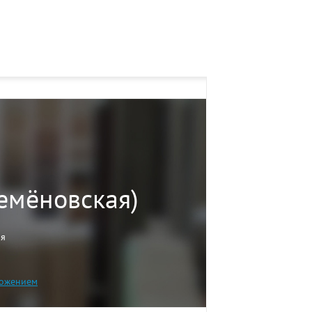
Семёновская)
мя
ожением