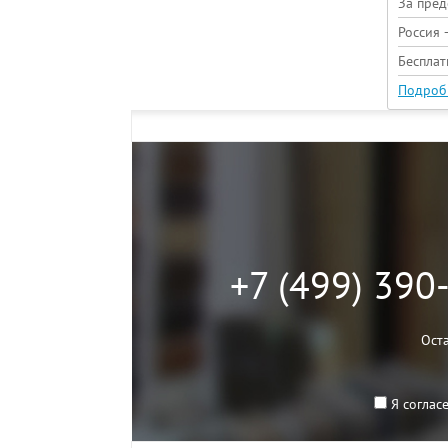
За пред
Россия 
Беспла
Подроб
+7 (499) 390
Ост
Я соглас