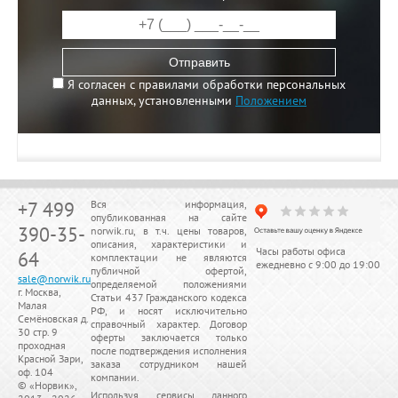
Отправить
Я согласен с правилами обработки персональных
данных, установленными
Положением
+7 499
Вся информация,
опубликованная на сайте
390-35-
norwik.ru, в т.ч. цены товаров,
описания, характеристики и
Часы работы офиса
64
комплектации не являются
ежедневно с 9:00 до 19:00
публичной офертой,
sale@norwik.ru
определяемой положениями
г. Москва,
Статьи 437 Гражданского кодекса
Малая
РФ, и носят исключительно
Семёновская д.
справочный характер. Договор
30 стр. 9
оферты заключается только
проходная
после подтверждения исполнения
Красной Зари,
заказа сотрудником нашей
оф. 104
компании.
© «
Норвик
»,
Используя сервисы данного