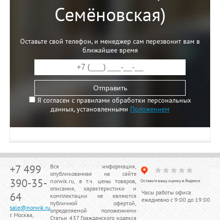
Семёновская)
Оставьте свой телефон, и менеджер сам перезвонит вам в
ближайшее время
Отправить
Я согласен с правилами обработки персональных
данных, установленными
Положением
+7 499
Вся информация,
опубликованная на сайте
390-35-
norwik.ru, в т.ч. цены товаров,
описания, характеристики и
Часы работы офиса
64
комплектации не являются
ежедневно с 9:00 до 19:00
публичной офертой,
sale@norwik.ru
определяемой положениями
г. Москва,
Статьи 437 Гражданского кодекса