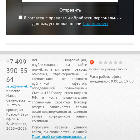
Отправить
Я согласен с правилами обработки персональных
данных, установленными
Положением
+7 499
Вся информация,
опубликованная на сайте
390-35-
norwik.ru, в т.ч. цены товаров,
описания, характеристики и
Часы работы офиса
64
комплектации не являются
ежедневно с 9:00 до 19:00
публичной офертой,
sale@norwik.ru
определяемой положениями
г. Москва,
Статьи 437 Гражданского кодекса
Малая
РФ, и носят исключительно
Семёновская д.
справочный характер. Договор
30 стр. 9
оферты заключается только
проходная
после подтверждения исполнения
Красной Зари,
заказа сотрудником нашей
оф. 104
компании.
© «
Норвик
»,
Используя сервисы данного
2013—2026
сайта, вы соглашаетесь с нашей
Политикой конфиденциальности