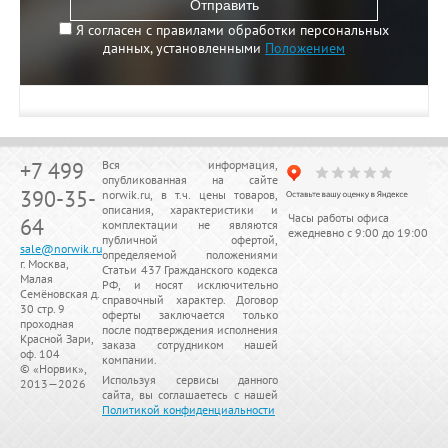
Отправить
Я согласен с правилами обработки персональных
данных, установленными
Положением
+7 499
Вся информация,
опубликованная на сайте
390-35-
norwik.ru, в т.ч. цены товаров,
описания, характеристики и
Часы работы офиса
64
комплектации не являются
ежедневно с 9:00 до 19:00
публичной офертой,
sale@norwik.ru
определяемой положениями
г. Москва,
Статьи 437 Гражданского кодекса
Малая
РФ, и носят исключительно
Семёновская д.
справочный характер. Договор
30 стр. 9
оферты заключается только
проходная
после подтверждения исполнения
Красной Зари,
заказа сотрудником нашей
оф. 104
компании.
© «
Норвик
»,
Используя сервисы данного
2013—2026
сайта, вы соглашаетесь с нашей
Политикой конфиденциальности