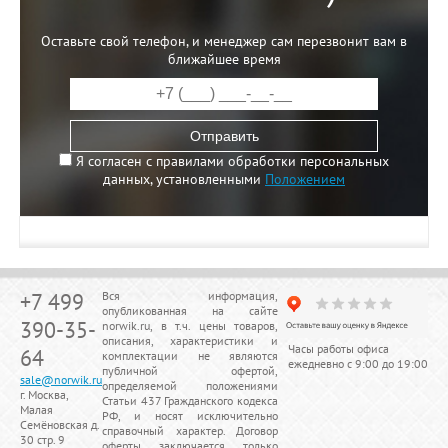
Оставьте свой телефон, и менеджер сам перезвонит вам в
ближайшее время
Отправить
Я согласен с правилами обработки персональных
данных, установленными
Положением
+7 499
Вся информация,
опубликованная на сайте
390-35-
norwik.ru, в т.ч. цены товаров,
описания, характеристики и
Часы работы офиса
64
комплектации не являются
ежедневно с 9:00 до 19:00
публичной офертой,
sale@norwik.ru
определяемой положениями
г. Москва,
Статьи 437 Гражданского кодекса
Малая
РФ, и носят исключительно
Семёновская д.
справочный характер. Договор
30 стр. 9
оферты заключается только