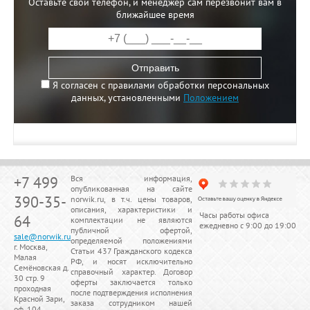
Оставьте свой телефон, и менеджер сам перезвонит вам в
ближайшее время
Отправить
Я согласен с правилами обработки персональных
данных, установленными
Положением
+7 499
Вся информация,
опубликованная на сайте
390-35-
norwik.ru, в т.ч. цены товаров,
описания, характеристики и
Часы работы офиса
64
комплектации не являются
ежедневно с 9:00 до 19:00
публичной офертой,
sale@norwik.ru
определяемой положениями
г. Москва,
Статьи 437 Гражданского кодекса
Малая
РФ, и носят исключительно
Семёновская д.
справочный характер. Договор
30 стр. 9
оферты заключается только
проходная
после подтверждения исполнения
Красной Зари,
заказа сотрудником нашей
оф. 104