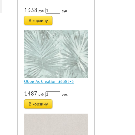
1338
руб.
рул.
В корзину
Обои As Creation 36385-3
1487
руб.
рул.
В корзину