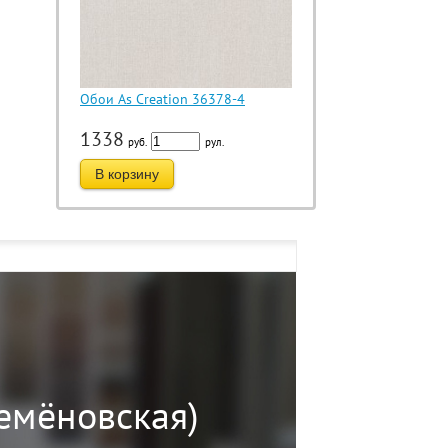
Обои As Creation 36378-4
1338
руб.
рул.
В корзину
Семёновская)