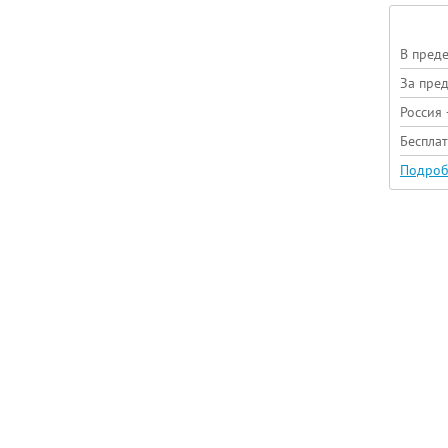
В пред
За пре
Россия 
Беспла
Подроб