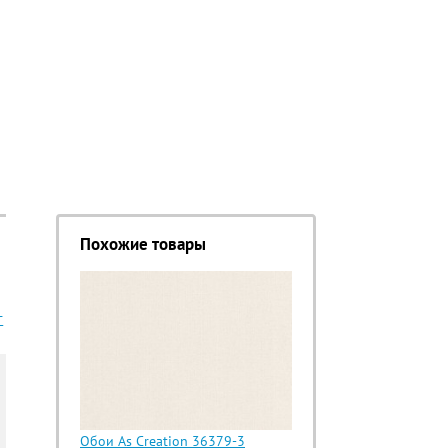
Похожие товары
Т
Обои As Creation 36379-3