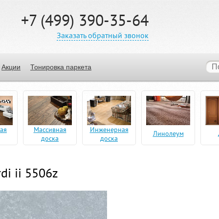
+7 (499) 390-35-64
Заказать обратный звонок
Акции
Тонировка паркета
ая
Массивная
Инженерная
Линолеум
доска
доска
di ii 5506z