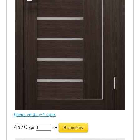
Дверь verda y-4 орех
4570
В корзину
руб.
шт.