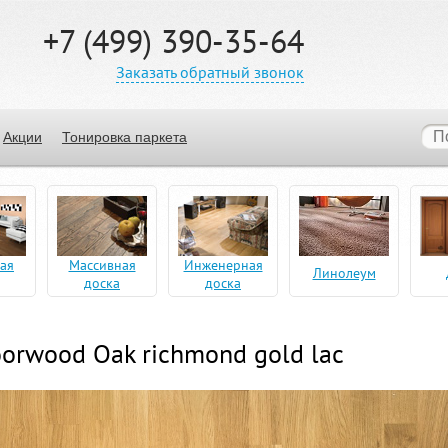
+7 (499) 390-35-64
Заказать обратный звонок
Акции
Тонировка паркета
ая
Массивная
Инженерная
Линолеум
доска
доска
oorwood Oak richmond gold lac