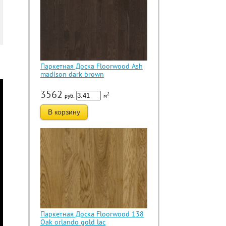
Паркетная Доска Floorwood Ash
madison dark brown
3562
2
руб.
м
В корзину
Паркетная Доска Floorwood 138
Oak orlando gold lac