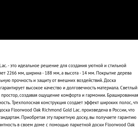
Lac. - это идеальное решение для создания уютной и стильной
ет 2266 мм, ширина - 188 мм, а высота - 14 мм. Покрытие дерева
ьную прочность и защиту от внешних воздействий. Доска
 гарантирует высокое качество и долговечность материала. Светлый
и простор, создавая ощущение комфорта и гармонии. Брашированна
ость. Трехполосная конструкция создает эффект широких полос, чт
оска Floorwood Oak Richmond Gold Lac. произведена в России, что
тандартам. Приобретая эту паркетную доску, вы получаете гарантию
гантность в своем доме с помощью паркетной доски Floorwood Oak