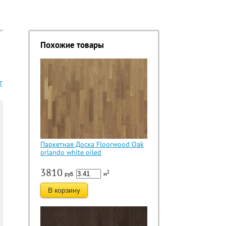
Похожие товары
Т
Паркетная Доска Floorwood Oak
orlando white oiled
3810
2
руб.
м
В корзину