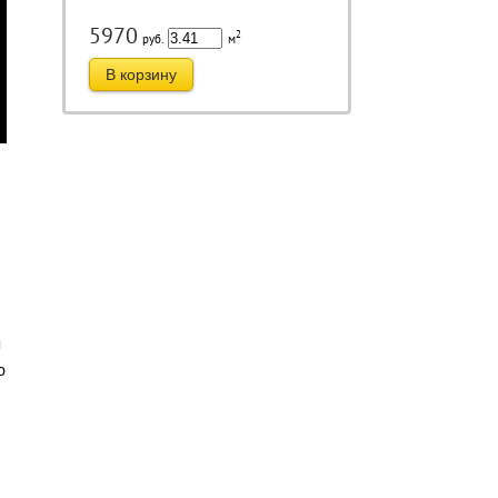
5970
2
руб.
м
В корзину
я
о