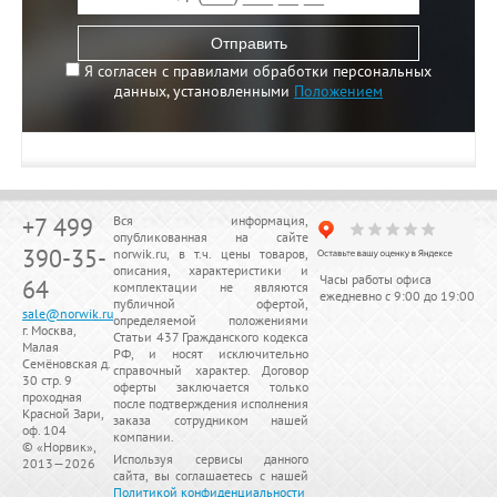
Отправить
Я согласен с правилами обработки персональных
данных, установленными
Положением
+7 499
Вся информация,
опубликованная на сайте
390-35-
norwik.ru, в т.ч. цены товаров,
описания, характеристики и
Часы работы офиса
64
комплектации не являются
ежедневно с 9:00 до 19:00
публичной офертой,
sale@norwik.ru
определяемой положениями
г. Москва,
Статьи 437 Гражданского кодекса
Малая
РФ, и носят исключительно
Семёновская д.
справочный характер. Договор
30 стр. 9
оферты заключается только
проходная
после подтверждения исполнения
Красной Зари,
заказа сотрудником нашей
оф. 104
компании.
© «
Норвик
»,
Используя сервисы данного
2013—2026
сайта, вы соглашаетесь с нашей
Политикой конфиденциальности