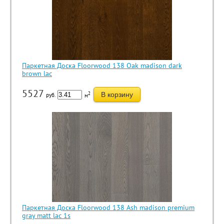
Паркетная Доска Floorwood 138 Oak madison dark
brown lac
5527
2
В корзину
руб.
м
Паркетная Доска Floorwood 138 Ash madison premium
gray matt lac 1s